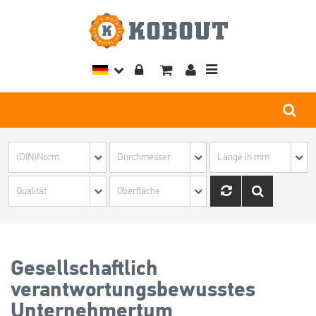
Toggle
navigation
Gesellschaftlich
verantwortungsbewusstes
Unternehmertum