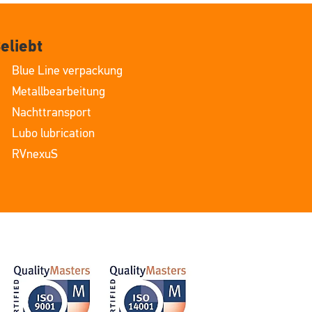
eliebt
Blue Line verpackung
Metallbearbeitung
Nachttransport
Lubo lubrication
RVnexuS