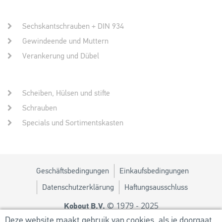
Sechskantschrauben + DIN 934
Gewindeende und Muttern
Verankerung und Dübel
Scheiben, Hülsen und stifte
Schrauben
Specials und Sortimentskasten
Geschäftsbedingungen
Einkaufsbedingungen
Datenschutzerklärung
Haftungsausschluss
© 1979 - 2025
Kobout B.V.
Design von
MM
Deze website maakt gebruik van cookies, als je doorgaat