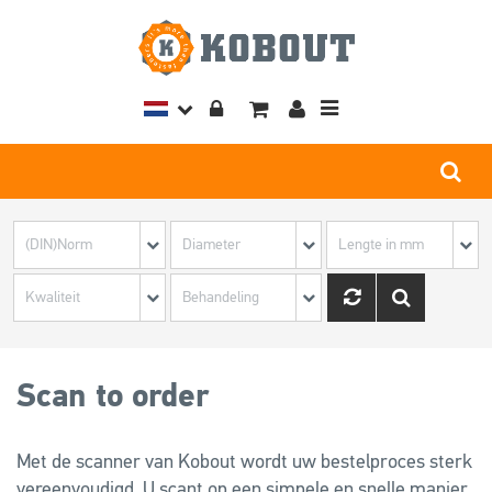
Toggle
navigation
Scan to order
Met de scanner van Kobout wordt uw bestelproces sterk
vereenvoudigd. U scant op een simpele en snelle manier