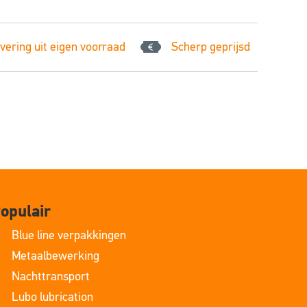
vering uit eigen voorraad
Scherp geprijsd
opulair
Blue line verpakkingen
Metaalbewerking
Nachttransport
Lubo lubrication