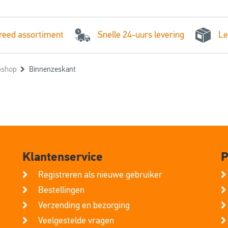
Snelle 24-uurs levering
reed assortiment
Le
shop
Binnenzeskant
Klantenservice
P
Registreren als nieuwe gebruiker
Bestellingen
Verzending en bezorging
Veelgestelde vragen