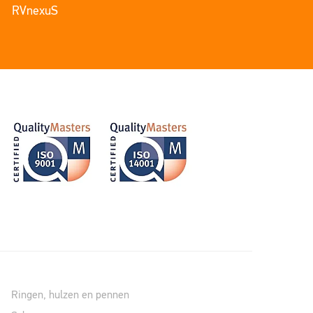
RVnexuS
Ringen, hulzen en pennen