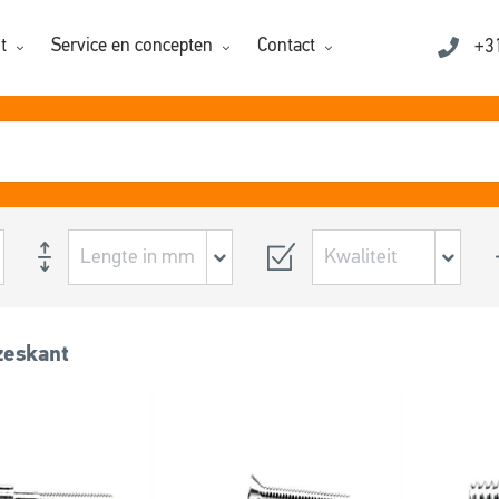
t
Service en concepten
Contact
+3
zeskant