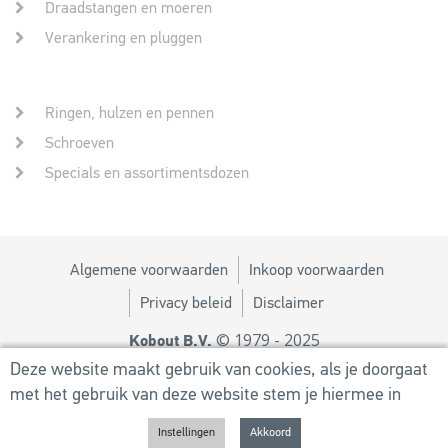
Draadstangen en moeren
Verankering en pluggen
Ringen, hulzen en pennen
Schroeven
Specials en assortimentsdozen
Algemene voorwaarden
Inkoop voorwaarden
Privacy beleid
Disclaimer
© 1979 - 2025
Kobout B.V.
Ontwerp door
MM
Deze website maakt gebruik van cookies, als je doorgaat
met het gebruik van deze website stem je hiermee in
Powered by
Utilize Business Solutions BV