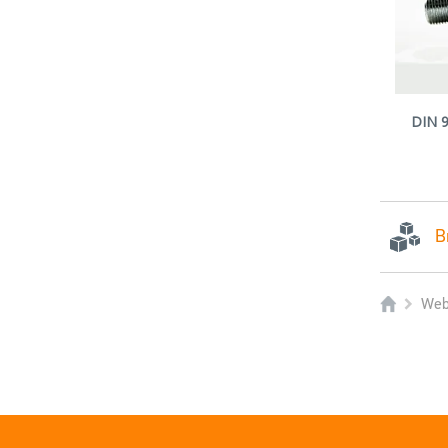
DIN 9
B
Web