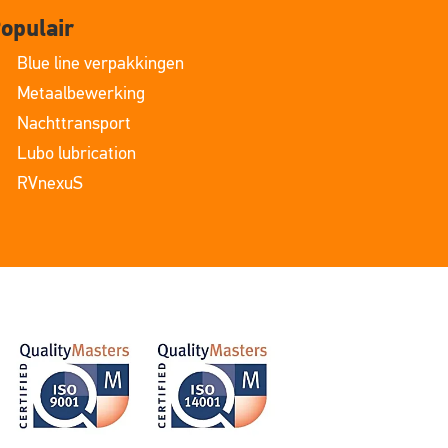
opulair
Blue line verpakkingen
Metaalbewerking
Nachttransport
Lubo lubrication
RVnexuS