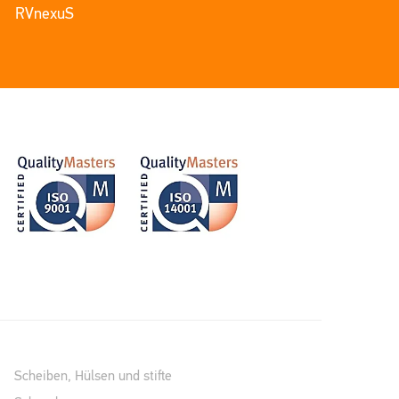
RVnexuS
Scheiben, Hülsen und stifte