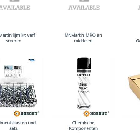
artin lijm kit verf
Mr.Martin MRO en
smeren
middelen
G
timentskasten und
Chemische
sets
Komponenten