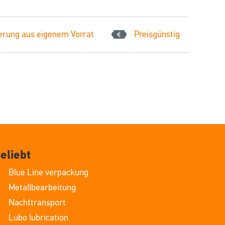
erung aus eigenem Vorrat
Preisgünstig
eliebt
Blue Line verpackung
Metallbearbeitung
Nachttransport
Lubo lubrication