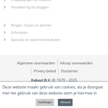
Draadstangen en moeren
Verankering en pluggen
Ringen, hulzen en pennen
Schroeven
Specials en assortimentsdozen
Algemene voorwaarden
Inkoop voorwaarden
Privacy beleid
Disclaimer
© 1979 - 2025
Kobout B.V.
Ontwerp door
MM
Deze website maakt gebruik van cookies, als je doorgaat
met het gebruik van deze website stem je hiermee in
Powered by
Utilize Business Solutions BV