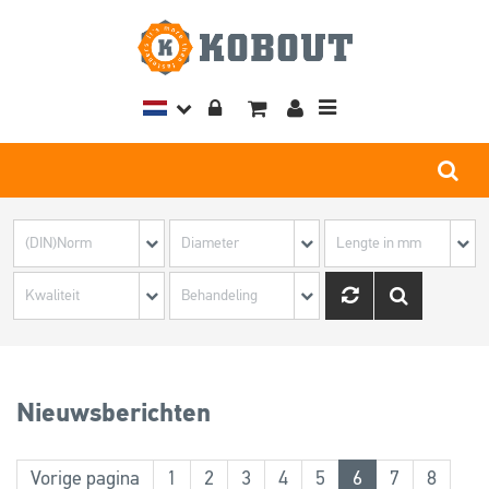
Toggle
navigation
Nieuwsberichten
Vorige pagina
1
2
3
4
5
6
7
8