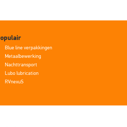
opulair
Blue line verpakkingen
Metaalbewerking
Nachttransport
Lubo lubrication
RVnexuS