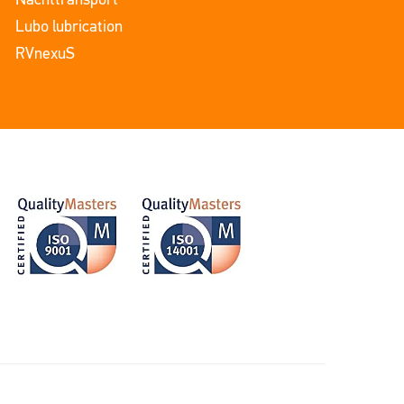
Nachttransport
Lubo lubrication
RVnexuS