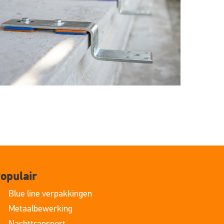
opulair
Blue line verpakkingen
Metaalbewerking