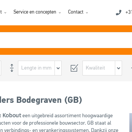
t
Service en concepten
Contact
+3
ders Bodegraven (GB)
Kobout
t
een uitgebreid assortiment hoogwaardige
cten voor de professionele bouwsector. GB staat al
 in verbindings- en verankeringssystemen. Dankzij onze