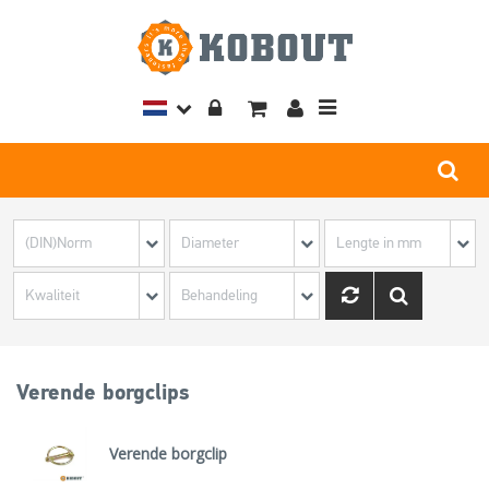
Toggle
navigation
Verende borgclips
Verende borgclip