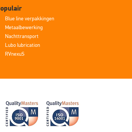
opulair
Blue line verpakkingen
Metaalbewerking
Nachttransport
Lubo lubrication
RVnexuS