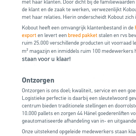
met haar klanten. Door dicht bij de familiewaarden 
de klant en de zaak te werken, verwezenlijkt Ko
met haar relaties. Hierin onderscheidt Kobout zich 
Kobout heeft een omvangrijk klantenbestand in de
export
en levert een
breed pakket
stalen en rvs be
ruim 25.000 verschillende producten uit voorraad l
m² magazijn en inmiddels ruim 100 medewerkers 
staan voor u klaar!
Ontzorgen
Ontzorgen is ons doel; kwaliteit, service en een goe
Logistieke perfectie is daarbij een sleutelwoord gew
centrum bieden traditionele stellingen en doorrols
10.000 pallets en zorgen 44 Hänel goederenliften v
geautomatiseerde afhandeling van in- en uitgaand
Onze uitstekend opgeleide medewerkers staan klaar