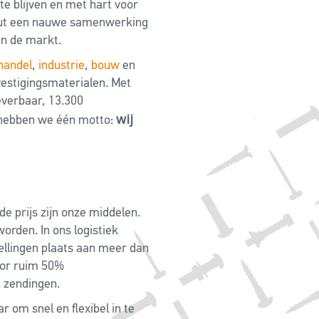
te blijven en met hart voor
bout een nauwe samenwerking
in de markt.
handel
,
industrie
,
bouw
en
vestigingsmaterialen. Met
everbaar, 13.300
wij
hebben we één motto:
de prijs zijn onze middelen.
orden. In ons logistiek
tellingen plaats aan meer dan
oor ruim 50%
e zendingen.
 om snel en flexibel in te