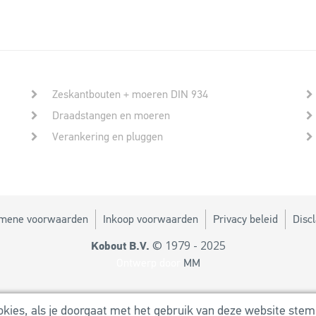
Zeskantbouten + moeren DIN 934
Draadstangen en moeren
Verankering en pluggen
mene voorwaarden
Inkoop voorwaarden
Privacy beleid
Disc
© 1979 - 2025
Kobout B.V.
Ontwerp door
MM
ies, als je doorgaat met het gebruik van deze website stem 
Powered by
Utilize Business Solutions BV