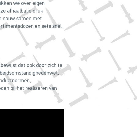
hikken we over eigen
ze afhaalbalie druk
e nauw samen met
ortimentsdozen en sets snel
 bewijst dat ook door zich te
rbeidsomstandighedenwet.
productnormen,
en bij het realiseren van