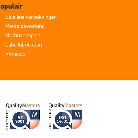
opulair
Blue line verpakkingen
Metaalbewerking
Nachttransport
Lubo lubrication
RVnexuS