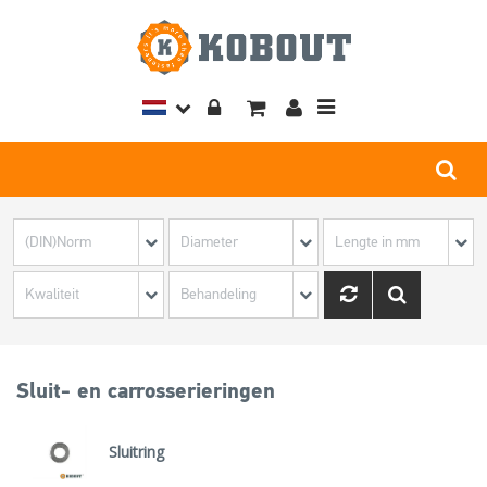
Toggle
navigation
Sluit- en carrosserieringen
Sluitring