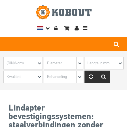
Toggle
navigation
Lindapter
bevestigingssystemen:
staalverbindingen zonder