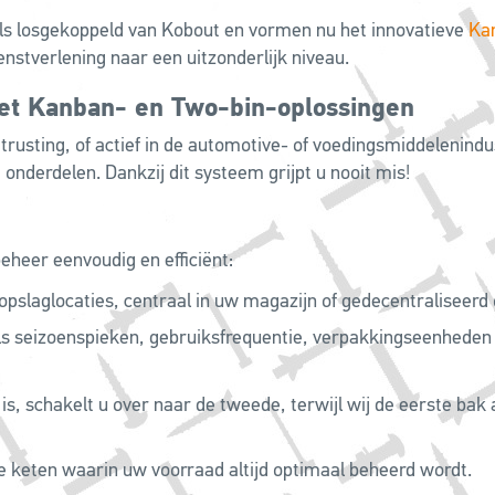
ls losgekoppeld van Kobout en vormen nu het innovatieve
Ka
enstverlening naar een uitzonderlijk niveau.
et Kanban- en Two-bin-oplossingen
rusting, of actief in de automotive- of voedingsmiddelenin
e onderdelen. Dankzij dit systeem grijpt u nooit mis!
eer eenvoudig en efficiënt:
opslaglocaties, centraal in uw magazijn of gedecentraliseerd
ls seizoenspieken, gebruiksfrequentie, verpakkingseenheden
is, schakelt u over naar de tweede, terwijl wij de eerste bak
e keten waarin uw voorraad altijd optimaal beheerd wordt.