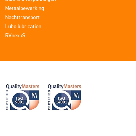
Metaalbewerking
Nachttransport
Lubo lubrication
RVnexuS