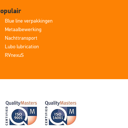
opulair
Blue line verpakkingen
Metaalbewerking
Nachttransport
Lubo lubrication
RVnexuS