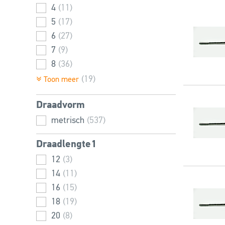
4
(11)
5
(17)
6
(27)
7
(9)
8
(36)
10
(40)
(19)
Toon meer
12
(43)
Draadvorm
14
(28)
16
metrisch
(50)
(537)
18
(25)
Draadlengte1
20
(49)
12
(3)
22
(24)
14
(11)
24
(49)
16
(15)
27
(26)
18
(19)
30
(36)
20
(8)
33
(21)