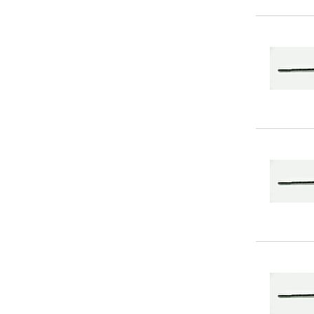
70
(14)
360
(8)
75
(2)
370
(1)
80
(7)
380
(7)
5,5
(3)
390
(2)
85
(3)
400
(9)
410
(1)
420
(3)
430
(3)
440
(3)
450
(2)
460
(1)
480
(3)
500
(1)