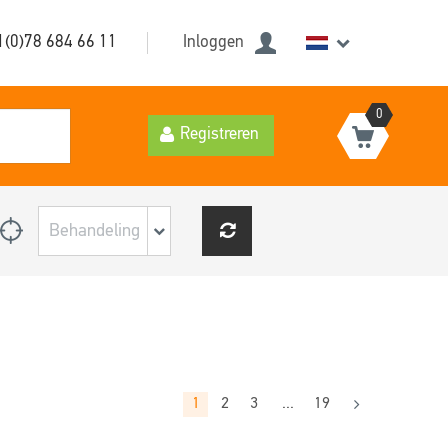
1(0)78 684 66 11
Inloggen
0
Registreren
1
2
3
...
19