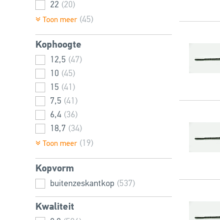
22
(20)
36
(31)
24
(22)
(45)
Toon meer
39
(15)
26
(18)
42
(23)
Kophoogte
28
(14)
45
(8)
30
12,5
(19)
(47)
48
(12)
32
10
(8)
(45)
52
(6)
36
15
(8)
(41)
56
(7)
38
7,5
(18)
(41)
40
6,4
(8)
(36)
42
18,7
(12)
(34)
44
5,3
(8)
(34)
(19)
Toon meer
45
4
(27)
(10)
Kopvorm
46
8,8
(16)
(26)
48
11,5
buitenzeskantkop
(8)
(25)
(537)
49
22,5
(14)
(25)
Kwaliteit
50
14
(8)
(24)