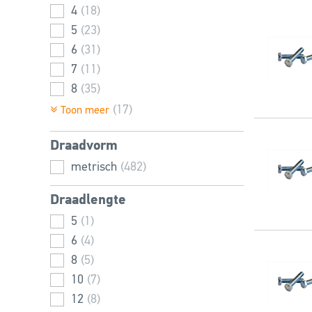
4
(18)
5
(23)
6
(31)
7
(11)
8
(35)
10
(37)
(17)
Toon meer
12
(38)
Draadvorm
14
(22)
16
metrisch
(38)
(482)
18
(24)
Draadlengte
20
(38)
5
(1)
22
(17)
6
(4)
24
(35)
8
(5)
27
(19)
10
(7)
30
(31)
12
(8)
33
(17)