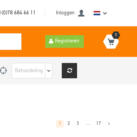
1(0)78 684 66 11
Inloggen
0
Registreren
1
2
3
...
17