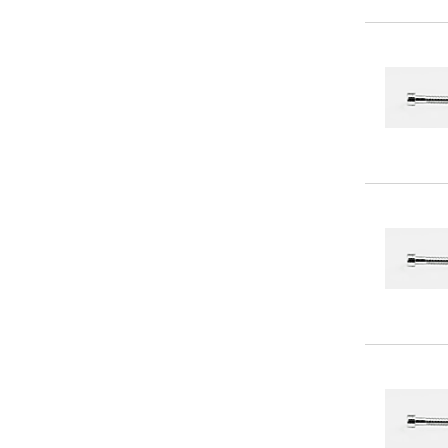
1,5
(1)
185
(3)
190
(22)
195
(2)
200
(29)
210
(23)
220
(22)
230
(18)
240
(22)
250
(18)
260
(20)
270
(16)
280
(22)
290
(9)
300
(22)
310
(8)
320
(12)