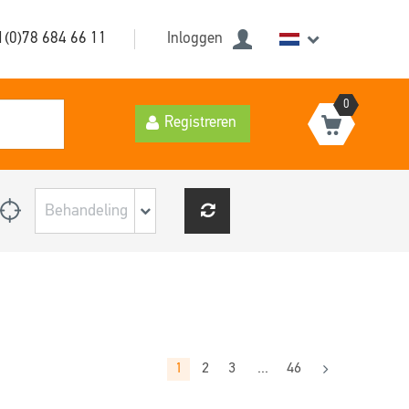
1(0)78 684 66 11
Inloggen
0
Registreren
1
2
3
...
46