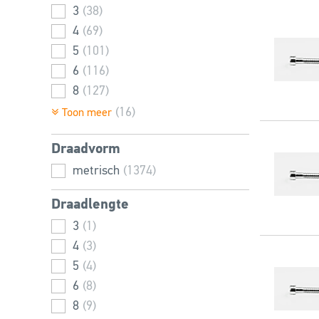
3
(38)
4
(69)
5
(101)
6
(116)
8
(127)
10
(143)
(16)
Toon meer
12
(132)
Draadvorm
14
(61)
16
metrisch
(121)
(1374)
18
(49)
Draadlengte
20
(104)
3
(1)
22
(26)
4
(3)
24
(88)
5
(4)
27
(45)
6
(8)
30
(81)
8
(9)
33
(20)