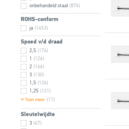
80
(26)
onbehandeld staal
(876)
28
(4)
84
(50)
30
(33)
ROHS-conform
85
(3)
35
(31)
90
(19)
ja
(1453)
40
(42)
95
(1)
45
(32)
Spoed v/d draad
96
(14)
50
(46)
2,5
(174)
100
(15)
55
(28)
1
(126)
108
(12)
60
(46)
2
(166)
110
(4)
65
(31)
3
(130)
120
(5)
70
(47)
1,5
(126)
130
(1)
75
(27)
1,25
(121)
140
(1)
80
(51)
1,75
(110)
(11)
Toon meer
85
(24)
0,8
(101)
90
(43)
Sleutelwijdte
3,5
(96)
95
(18)
0,7
3
(67)
(67)
100
(45)