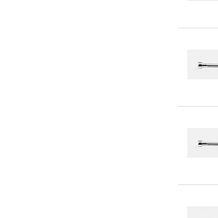
330
(5)
340
(8)
350
(7)
360
(6)
370
(5)
380
(5)
390
(5)
400
(7)
410
(3)
420
(5)
430
(3)
440
(5)
450
(3)
460
(3)
470
(2)
480
(4)