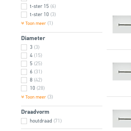
t-ster 15
(6)
t-ster 10
(3)
(1)
Toon meer
Diameter
3
(3)
4
(15)
5
(25)
6
(31)
8
(42)
10
(28)
3,5
(9)
(3)
Toon meer
4,5
(8)
Draadvorm
houtdraad
(71)