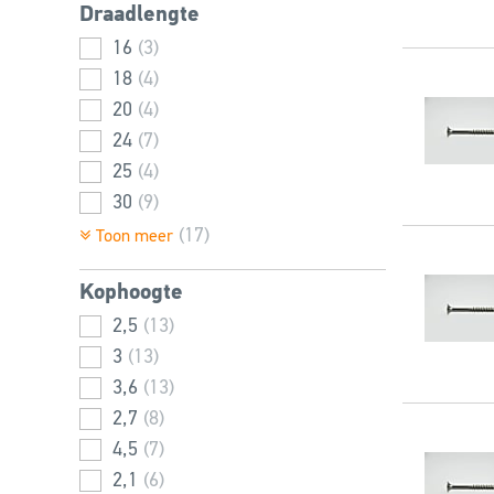
Draadlengte
16
(3)
18
(4)
20
(4)
24
(7)
25
(4)
30
(9)
35
(1)
(17)
Toon meer
36
(4)
Kophoogte
40
(3)
42
2,5
(3)
(13)
43
3
(13)
(1)
45
3,6
(1)
(13)
50
2,7
(5)
(8)
60
4,5
(8)
(7)
70
2,1
(3)
(6)