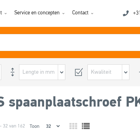
t
Service en concepten
Contact
+3
 spaanplaatschroef P
- 32 van 162
Toon