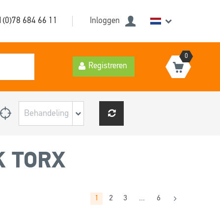
1(0)78 684 66 11
Inloggen
0
Registreren
K TORX
1
2
3
...
6