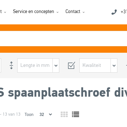
t
Service en concepten
Contact
+3
 spaanplaatschroef di
- 13 van 13
Toon