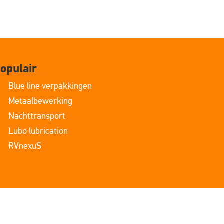
opulair
Blue line verpakkingen
Metaalbewerking
Nachttransport
Lubo lubrication
RVnexuS