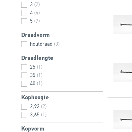
3
(2)
4
(4)
5
(7)
Draadvorm
houtdraad
(3)
Draadlengte
25
(1)
35
(1)
40
(1)
Kophoogte
2,92
(2)
3,65
(1)
Kopvorm