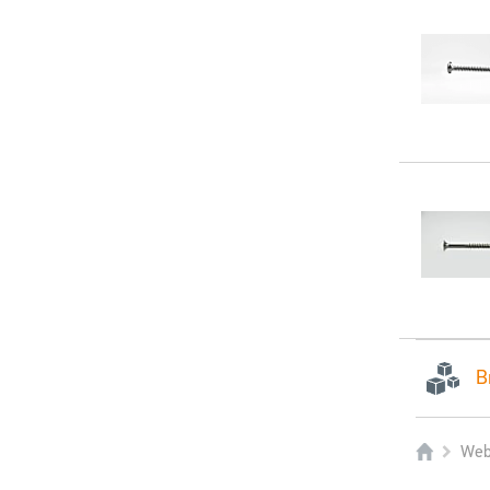
B
Web