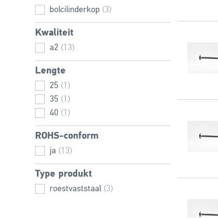
bolcilinderkop
(3)
Kwaliteit
a2
(13)
Lengte
25
(1)
35
(1)
40
(1)
ROHS-conform
ja
(13)
Type produkt
roestvaststaal
(3)