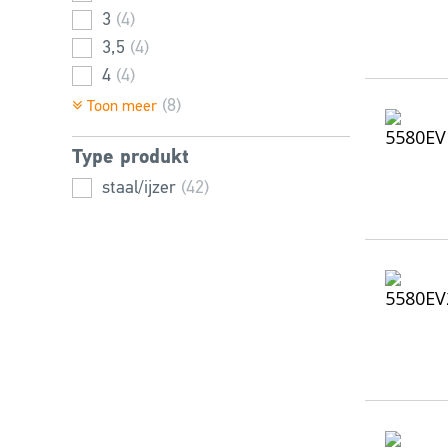
3
(4)
3,5
(4)
4
(4)
4,5
(4)
(8)
Toon meer
5
(3)
Type produkt
6
(3)
1,25
staal/ijzer
(2)
(42)
1,5
(2)
1,75
(2)
5,5
(2)