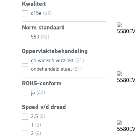
Kwaliteit
54
(4)
64
(2)
63
c15e
(5)
(42)
72
(1)
78
(3)
Norm standaard
20,5
(2)
580
(42)
68
(1)
90
(2)
Oppervlaktebehandeling
100
(1)
galvanisch verzinkt
(21)
onbehandeld staal
(21)
ROHS-conform
ja
(42)
Spoed v/d draad
2,5
(6)
1
(2)
2
(4)