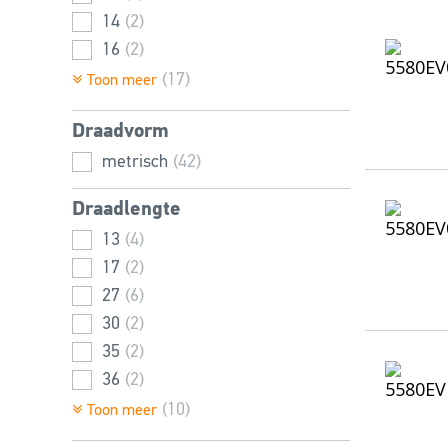
14
(2)
16
(2)
18
(2)
(17)
Toon meer
20
(2)
Draadvorm
22
(2)
24
metrisch
(2)
(42)
27
(2)
Draadlengte
30
(2)
13
(4)
33
(2)
17
(2)
36
(2)
27
(6)
39
(2)
30
(2)
42
(2)
35
(2)
45
(2)
36
(2)
48
(2)
38
(2)
(10)
Toon meer
52
(1)
45
(4)
56
(2)