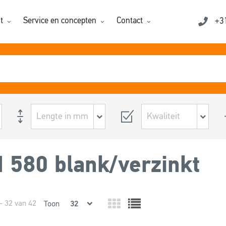
t
Service en concepten
Contact
+3
 580 blank/verzinkt
- 32 van 42
Toon