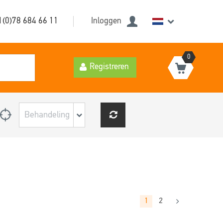
1(0)78 684 66 11
Inloggen
0
Registreren
1
2