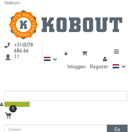
Welkom
+31(0)78
684 66
Toggle
11
navigati
Inloggen
Register
Registreren
0