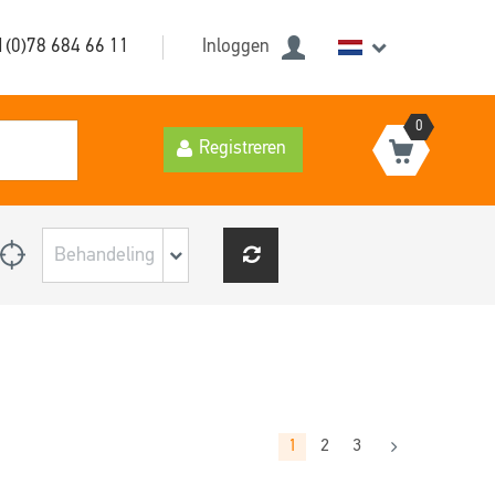
1(0)78 684 66 11
Inloggen
0
Registreren
1
2
3