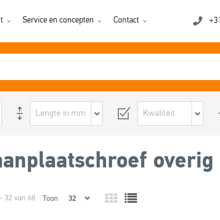
t
Service en concepten
Contact
+3
anplaatschroef overig
- 32 van 68
Toon