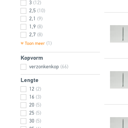
3
(12)
2,5
(10)
2,1
(9)
1,9
(8)
2,7
(8)
(1)
Toon meer
Kopvorm
verzonkenkop
(66)
Lengte
12
(2)
16
(3)
20
(5)
25
(5)
30
(5)