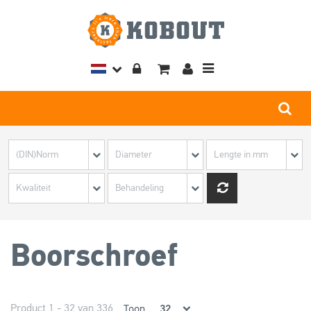
Toggle
navigation
Boorschroef
Product 1 - 32 van 336
Toon