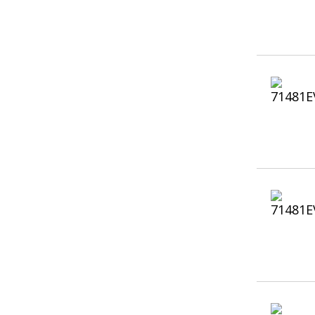
85
(3)
90
(5)
100
(10)
120
(5)
140
(2)
160
(2)
180
(1)