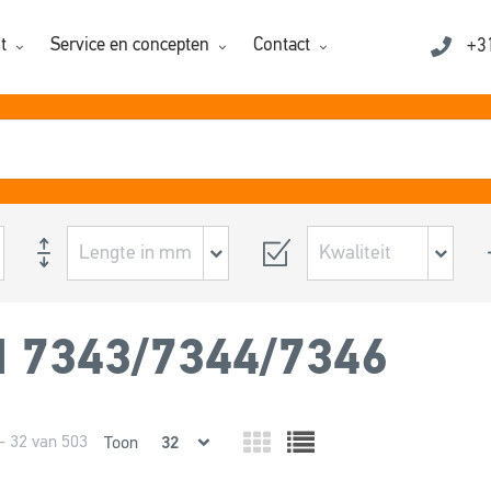
t
Service en concepten
Contact
+3
N 7343/7344/7346
- 32 van 503
Toon