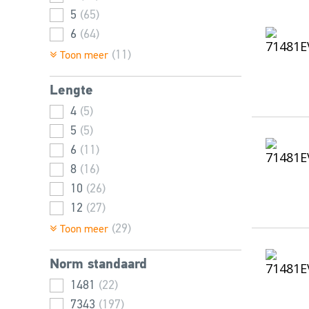
5
(65)
6
(64)
8
(45)
(11)
Toon meer
10
(40)
Lengte
12
(34)
13
4
(5)
(15)
14
5
(5)
(5)
16
6
(11)
(31)
2,5
8
(16)
(27)
1,5
10
(26)
(15)
21
12
(5)
(27)
25
14
(3)
(23)
(29)
Toon meer
16
(31)
Norm standaard
18
(18)
20
1481
(30)
(22)
22
7343
(18)
(197)