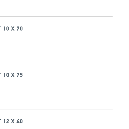
 10 X 70
 10 X 75
 12 X 40