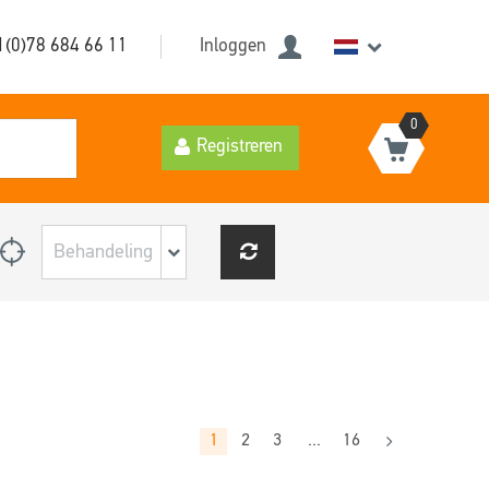
1(0)78 684 66 11
Inloggen
0
Registreren
1
2
3
...
16