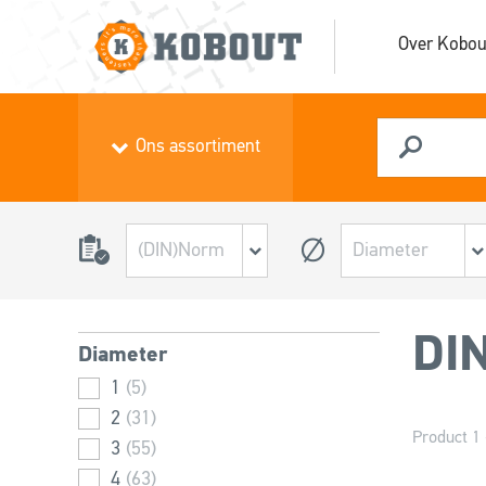
Over Kobou
Ons assortiment
DI
Diameter
1
(5)
2
(31)
Product 1 
3
(55)
4
(63)