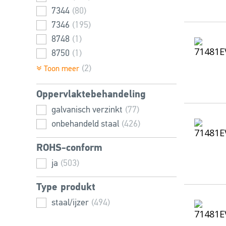
24
7344
(28)
(80)
26
7346
(19)
(195)
28
8748
(19)
(1)
30
8750
(30)
(1)
32
13337
(20)
(7)
(2)
Toon meer
35
(12)
Oppervlaktebehandeling
36
(12)
40
galvanisch verzinkt
(25)
(77)
45
onbehandeld staal
(12)
(426)
50
(25)
ROHS-conform
55
(4)
ja
(503)
60
(18)
65
(2)
Type produkt
70
(17)
staal/ijzer
(494)
75
(1)
80
(12)