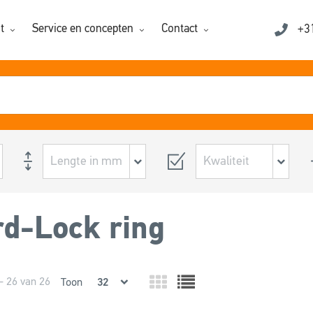
t
Service en concepten
Contact
+3
d-Lock ring
- 26 van 26
Toon