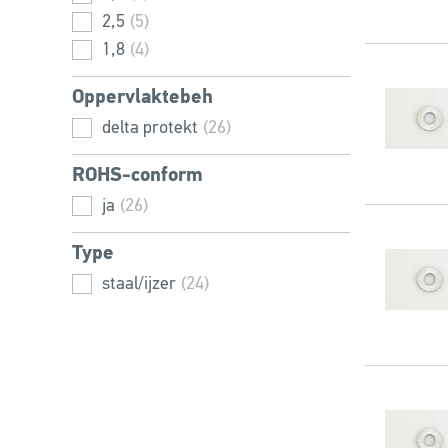
22
2,5
(1)
(5)
24
1,8
(2)
(4)
27
(1)
Oppervlaktebeh
30
(1)
delta protekt
(26)
33
(1)
36
(1)
ROHS-conform
39
(1)
ja
(26)
42
(1)
Type
staal/ijzer
(24)