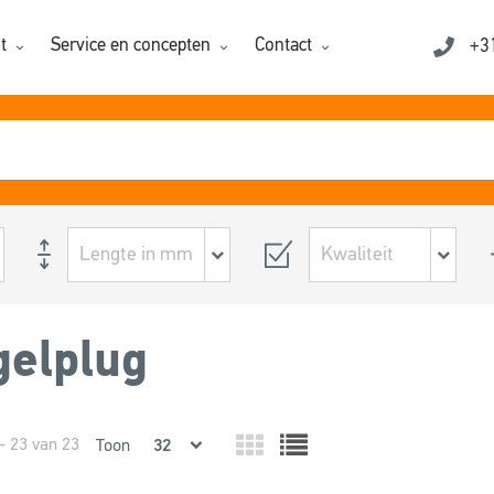
t
Service en concepten
Contact
+3
elplug
- 23 van 23
Toon