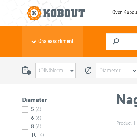
Over Kobou
Ons assortiment
Nag
Diameter
5
(4)
6
(6)
Product 1 
8
(6)
10
(4)