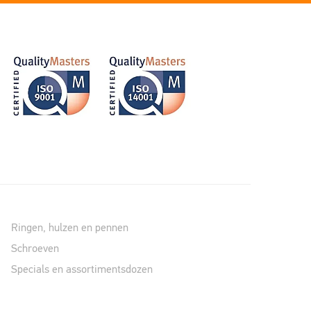
Ringen, hulzen en pennen
Schroeven
Specials en assortimentsdozen