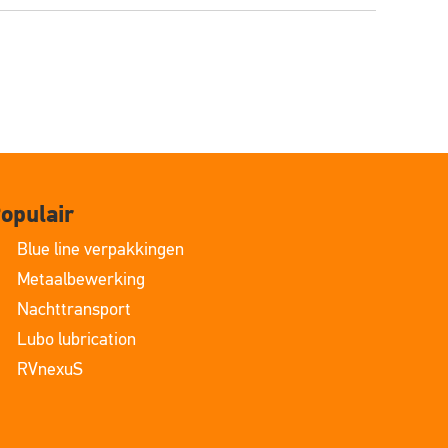
opulair
Blue line verpakkingen
Metaalbewerking
Nachttransport
Lubo lubrication
RVnexuS