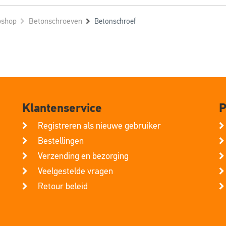
shop
Betonschroeven
Betonschroef
Klantenservice
P
Registreren als nieuwe gebruiker
Bestellingen
Verzending en bezorging
Veelgestelde vragen
Retour beleid