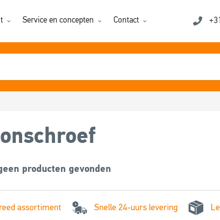
t
Service en concepten
Contact
+3
onschroef
 geen producten gevonden
Snelle 24-uurs levering
reed assortiment
Le