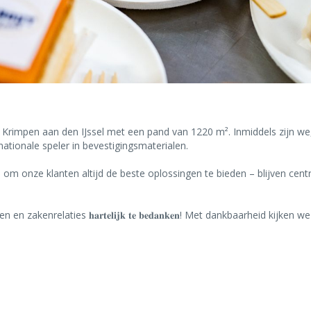
ebedrijf in Krimpen aan den IJssel met een pand van 1220 m². Inmiddels zi
nationale speler in bevestigingsmaterialen.
en de drive om onze klanten altijd de beste oplossingen te bieden – blijv
kenrelaties 𝐡𝐚𝐫𝐭𝐞𝐥𝐢𝐣𝐤 𝐭𝐞 𝐛𝐞𝐝𝐚𝐧𝐤𝐞𝐧! Met dankbaarheid kij