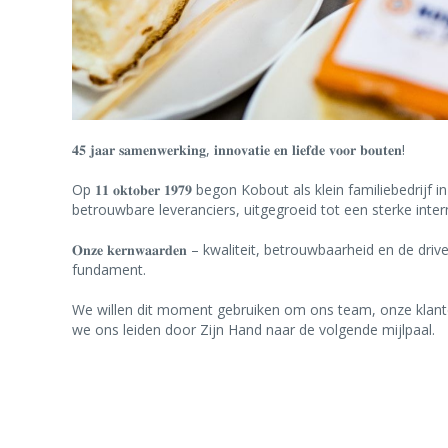
𝟒𝟓 𝐣𝐚𝐚𝐫 𝐬𝐚𝐦𝐞𝐧𝐰𝐞𝐫𝐤𝐢𝐧𝐠, 𝐢𝐧𝐧𝐨𝐯𝐚𝐭𝐢𝐞 𝐞𝐧 𝐥𝐢𝐞𝐟𝐝𝐞 𝐯𝐨𝐨𝐫 𝐛𝐨𝐮𝐭𝐞𝐧!
Op 𝟏𝟏 𝐨𝐤𝐭𝐨𝐛𝐞𝐫 𝟏𝟗𝟕𝟗 begon Kobout als klein famili
betrouwbare leveranciers, uitgegroeid tot een sterke inter
𝐎𝐧𝐳𝐞 𝐤𝐞𝐫𝐧𝐰𝐚𝐚𝐫𝐝𝐞𝐧 – kwaliteit, betrouwbaarheid 
fundament.
We willen dit moment gebruiken om ons team, onze klanten en za
we ons leiden door Zijn Hand naar de volgende mijlpaal.