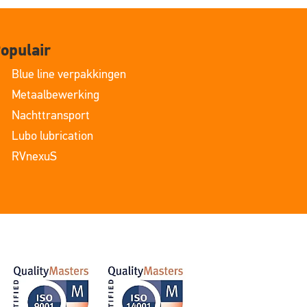
opulair
Blue line verpakkingen
Metaalbewerking
Nachttransport
Lubo lubrication
RVnexuS