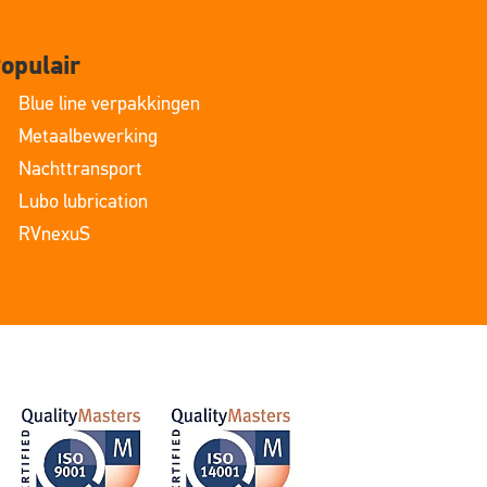
opulair
Blue line verpakkingen
Metaalbewerking
Nachttransport
Lubo lubrication
RVnexuS