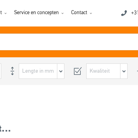
t
Service en concepten
Contact
+3
at…