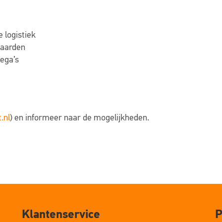
 logistiek
waarden
lega’s
.nl
) en informeer naar de mogelijkheden.
Klantenservice
P