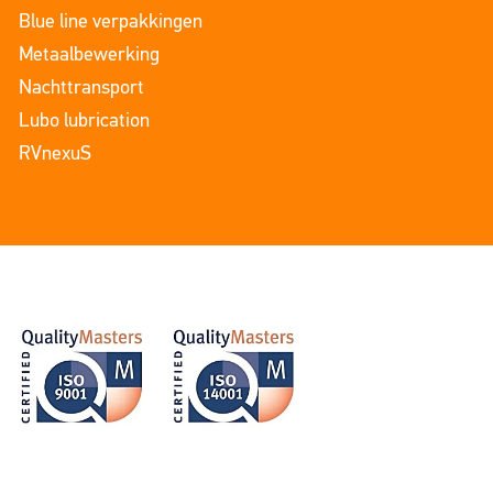
Blue line verpakkingen
Metaalbewerking
Nachttransport
Lubo lubrication
RVnexuS