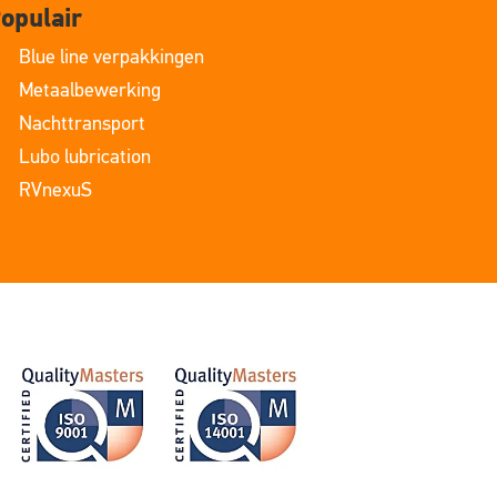
opulair
Blue line verpakkingen
Metaalbewerking
Nachttransport
Lubo lubrication
RVnexuS