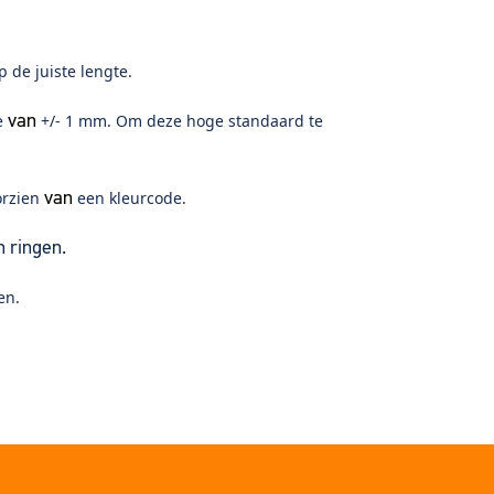
 de juiste lengte.
ie
+/- 1 mm. Om deze hoge standaard te
van
orzien
een kleurcode.
van
 ringen.
en.