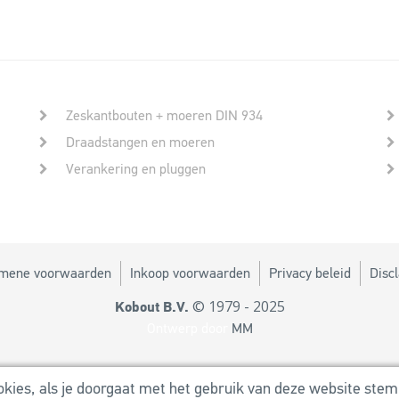
Zeskantbouten + moeren DIN 934
Draadstangen en moeren
Verankering en pluggen
mene voorwaarden
Inkoop voorwaarden
Privacy beleid
Disc
© 1979 - 2025
Kobout B.V.
Ontwerp door
MM
ies, als je doorgaat met het gebruik van deze website stem 
Powered by
Utilize Business Solutions BV