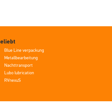
eliebt
Blue Line verpackung
Metallbearbeitung
Nachttransport
Lubo lubrication
RVnexuS