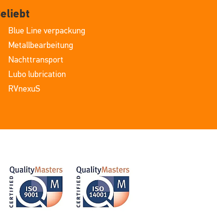
eliebt
Blue Line verpackung
Metallbearbeitung
Nachttransport
Lubo lubrication
RVnexuS