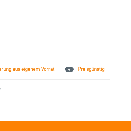
erung aus eigenem Vorrat
Preisgünstig
hl