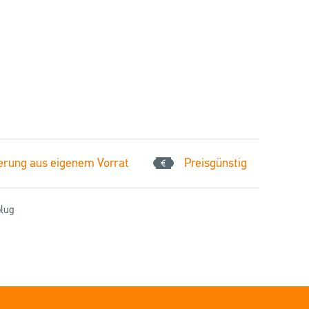
erung aus eigenem Vorrat
Preisgünstig
plug