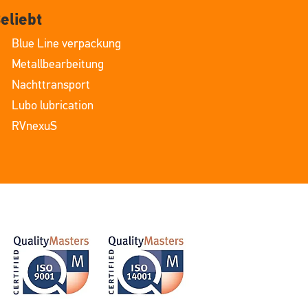
eliebt
Blue Line verpackung
Metallbearbeitung
Nachttransport
Lubo lubrication
RVnexuS