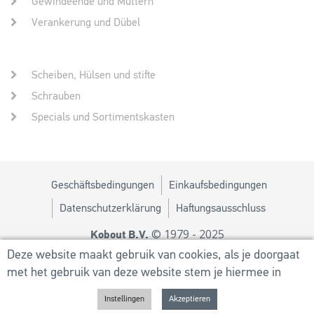
Gewindeende und Muttern
Verankerung und Dübel
Scheiben, Hülsen und stifte
Schrauben
Specials und Sortimentskasten
Geschäftsbedingungen
Einkaufsbedingungen
Datenschutzerklärung
Haftungsausschluss
© 1979 - 2025
Kobout B.V.
Design von
MM
Deze website maakt gebruik van cookies, als je doorgaat
met het gebruik van deze website stem je hiermee in
Powered by
Utilize Business Solutions BV