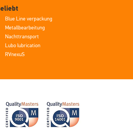
eliebt
Blue Line verpackung
Metallbearbeitung
Nachttransport
Lubo lubrication
RVnexuS