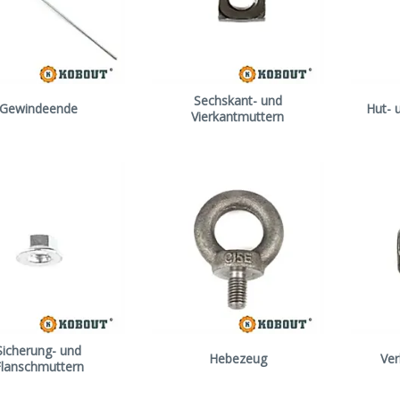
Sechskant- und
Gewindeende
Hut- 
Vierkantmuttern
Sicherung- und
Hebezeug
Ver
lanschmuttern