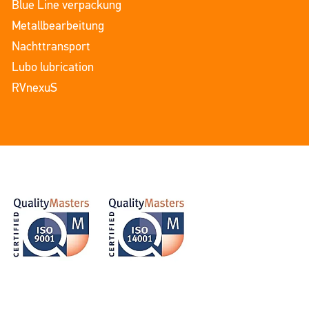
Blue Line verpackung
Metallbearbeitung
Nachttransport
Lubo lubrication
RVnexuS