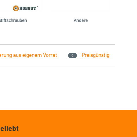
Stiftschrauben
Andere
erung aus eigenem Vorrat
Preisgünstig
eliebt