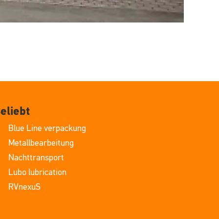
eliebt
Blue Line verpackung
Metallbearbeitung
Nachttransport
Lubo lubrication
RVnexuS