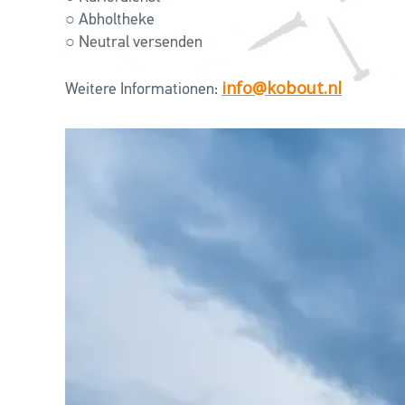
○ Abholtheke
○ Neutral versenden
info@kobout.nl
Weitere Informationen: