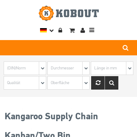
Toggle
navigation
Kangaroo Supply Chain
Kanban/Two Bin