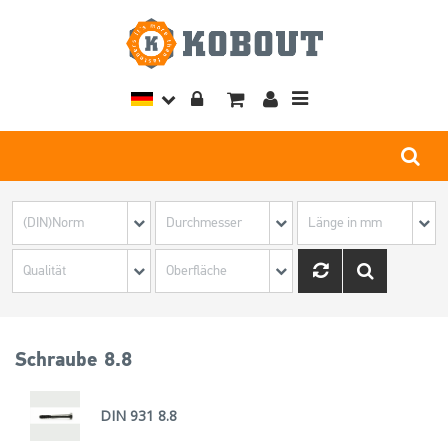
Toggle
navigation
Schraube 8.8
DIN 931 8.8