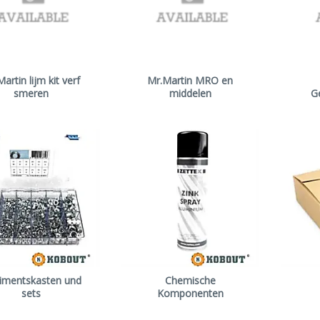
artin lijm kit verf
Mr.Martin MRO en
smeren
middelen
G
timentskasten und
Chemische
sets
Komponenten