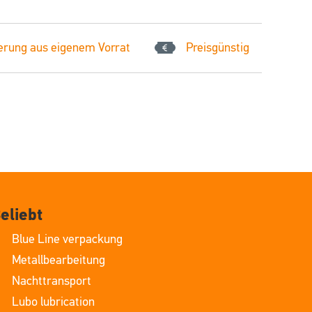
erung aus eigenem Vorrat
Preisgünstig
eliebt
Blue Line verpackung
Metallbearbeitung
Nachttransport
Lubo lubrication