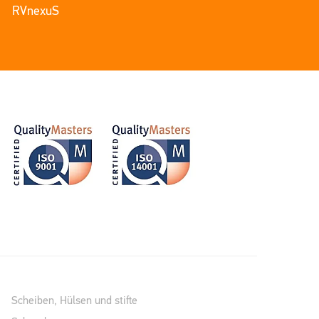
RVnexuS
Scheiben, Hülsen und stifte