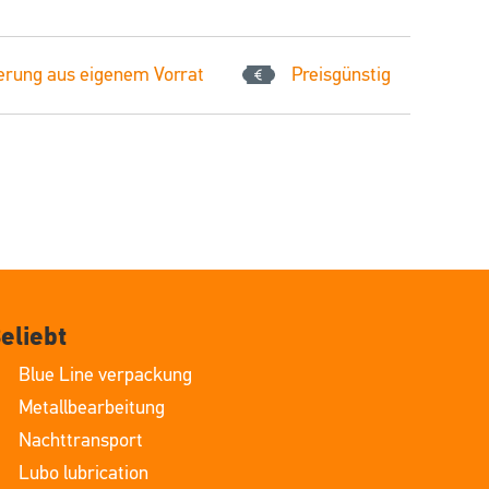
erung aus eigenem Vorrat
Preisgünstig
eliebt
Blue Line verpackung
Metallbearbeitung
Nachttransport
Lubo lubrication