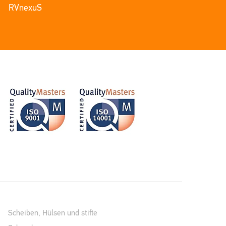
RVnexuS
Scheiben, Hülsen und stifte