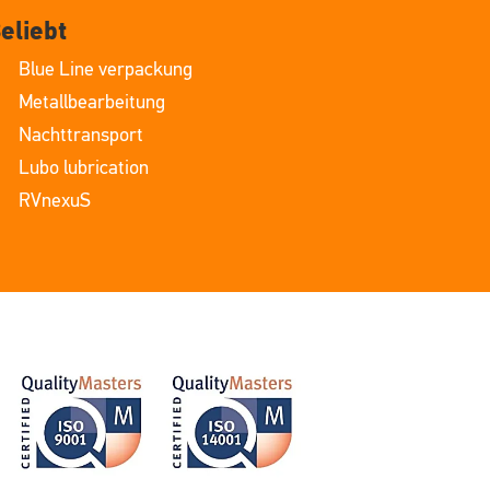
eliebt
Blue Line verpackung
Metallbearbeitung
Nachttransport
Lubo lubrication
RVnexuS