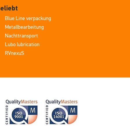
eliebt
Blue Line verpackung
Metallbearbeitung
Nachttransport
Lubo lubrication
RVnexuS