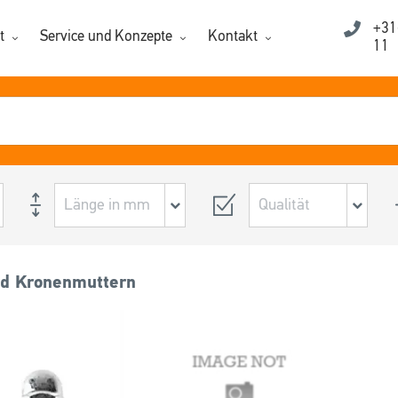
+31
t
Service und Konzepte
Kontakt
11
nd Kronenmuttern