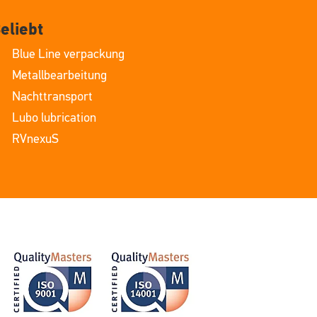
eliebt
Blue Line verpackung
Metallbearbeitung
Nachttransport
Lubo lubrication
RVnexuS